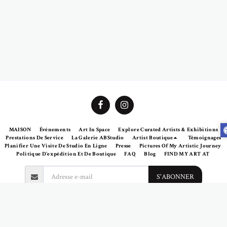
MAISON
Événements
Art In Space
Explore Curated Artists & Exhibitions
Prestations De Service
La Galerie ABStudio
Artist Boutique
Témoignages
Planifier Une Visite De Studio En Ligne
Presse
Pictures Of My Artistic Journey
Politique D'expédition Et De Boutique
FAQ
Blog
FIND MY ART AT
S'ABONNER
Droits d'auteur © 2026 Tous droits réservés -
Abramovich Patricia