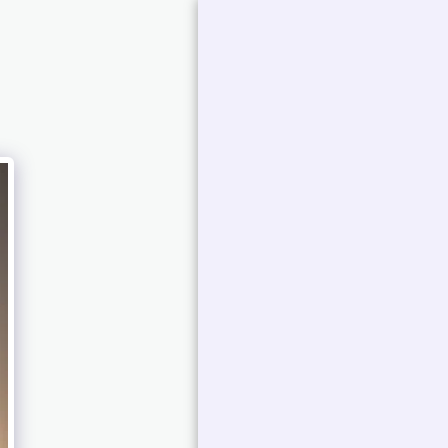
אברמוביץ
'פטרישיה
עבודות נבחרות |
פטרישיה אברמוביץ'
Art Collections
אמירה של אומן
ביו אמן
תערוכות
צור איתי קשר