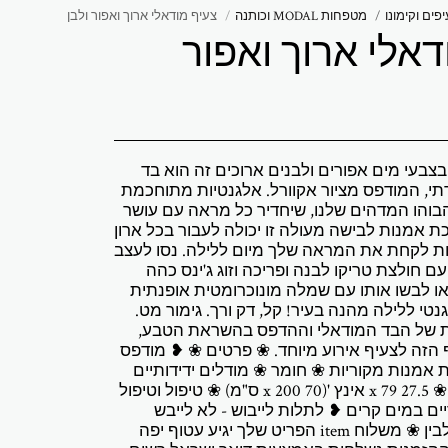
פים וקימונו
מטפחות MODAL וכותנה
צעיף מודאלי ארוך ואפור ולבן
דאלי ארוך ואפור
בצבעי מים אפורים ולבנים ארוכים זה הוא בד
קרתי, המודפס מציור אקוורל. אלגנטיות מתוחכמת
והו המדהים שלנו, שיחדיר כל מראה עם עושר
ת אמנות לבישה מעולה זו יכולה לעבור בכל ארון
ות לקחת את המראה שלך מיום ללילה. נסו לעצב
 חולצת טריקו לבנה ופריכה וזוג ג'ינס כהה
ו לבשו אותו עם שמלה מונוכרומטית אופנתית
טי ללילה מהנה בעיר! קל, דק ורך. גימור מט.
ת של הבד המודאלי וההדפס בהשראת הטבע,
הזה לצעיף אירוע מיוחד. ❀ פרטים ❀ ❥ מודפס
ת אמנות מקוריות ❀ חומר ❀ מודלים ידידותיים
לסביבה ❀ מידות ❀ 27.5 x 79 אינץ '(70 x 200 ס"מ) ❀ טיפול וטיפול
ת ידיים במים קרים ❥ לתלות לייבוש - לא לייבש
במייבש ❥ לא להלבין ❀ משלוח item הפריט שלך יגיע עטוף יפה