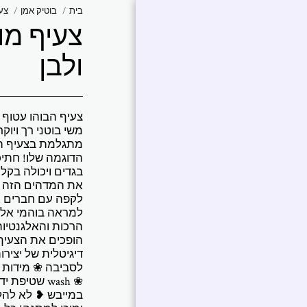
בית
בוטיק אמן
צעי
צעיף מו
אברמוביץ
'פטרישיה
ולבן
עבודות נבחרות |
פטרישיה אברמוביץ'
צעיף הבוהו עטוף 
משי בוטני רך ויו
Art Collections
מתגלמת בצעיף הב
הדוגמה שלו! חתיכ
אמירה של אומן
בגדים ויכולה בקל
את המדהים הזה עם
ביו אמן
לקפה עם חברים א
למראה בוהמי אלגנ
תערוכות
הרכות והאלגנטיו
הופכים את הצעיף 
אירועים
דיגיטלית של יצירו
צור איתי קשר
❀ wash שטיפ