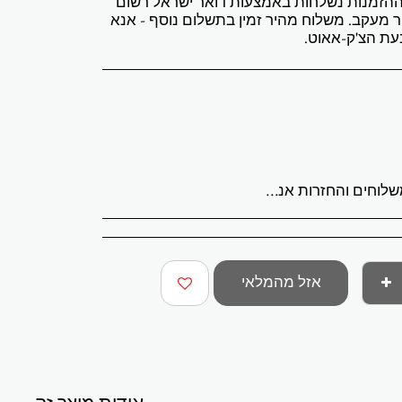
 ההזמנות נשלחות באמצעות דואר ישראל רשום
 מעקב. משלוח מהיר זמין בתשלום נוסף - אנא
עת הצ'ק-אאוט.
לריית ABStudio בישראל. הזמנות מעובדות תוך 3 עד 7 ימי עסקים. מספר מעקב יישלח לאחר משלוח ההזמנה. יצירות האמנות המקוריות נארזות באופן מקצועי ונשלחות מבוטחות במלואן. איסוף מקומי מהגלריה זמין בתיאום מראש. המחירים ללקוחות בישראל כוללים מע"מ. עבור הזמנות בינלאומיות, עשויים לחול מסי יבוא או מיסים מקומיים בעת המסירה. עמלות אלה הן באחריות הקונה. החזרות מתקבלות תוך 14 יום ממועד המסירה. יש להחזיר את יצירת האמנות במצבה ובאריזה המקוריים. משלוח וביטוח חזרה הם באחריות הקונה. אם יצירת האמנות שלך מגיעה פגומה, אנא צור איתנו קשר תוך 48 שעות. שאלות או צורך בסיוע שלח דוא"ל לכתובת abramovichp@gmail.com
אזל מהמלאי