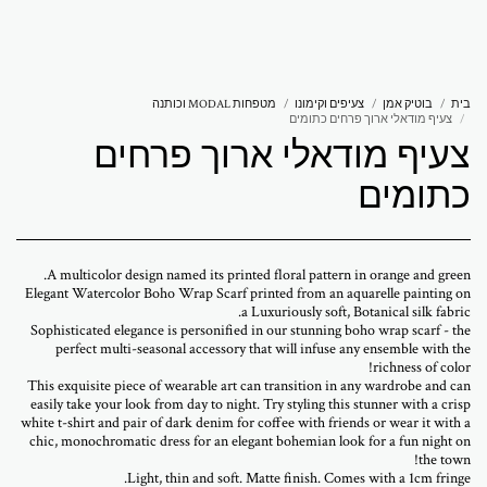
אברמוביץ 'פטרישיה
בית
בוטיק אמן
צעיפים וקימונו
מטפחות MODAL וכותנה
צעיף מודאלי ארוך פרחים כתומים
צעיף מודאלי ארוך פרחים
כתומים
Elegant Watercolor Boho Wrap Scarf printed from an aquarelle painting on
Sophisticated elegance is personified in our stunning boho wrap scarf - the
perfect multi-seasonal accessory that will infuse any ensemble with the
This exquisite piece of wearable art can transition in any wardrobe and can
easily take your look from day to night. Try styling this stunner with a crisp
white t-shirt and pair of dark denim for coffee with friends or wear it with a
chic, monochromatic dress for an elegant bohemian look for a fun night on