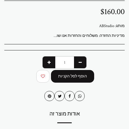
$
160.00
מותג:
ABStudio
מדיניות החזרה:
משלוחים והחזרות אנו שולחים לכל העולם מגלריית ABStudio בישראל. הזמנות מעובדות תוך 3 עד 7 ימי עסקים. מספר מעקב יישלח לאחר משלוח ההזמנה. יצירות האמנות המקוריות נארזות באופן מקצועי ונשלחות מבוטחות במלואן. איסוף מקומי מהגלריה זמין בתיאום מראש. המחירים ללקוחות בישראל כוללים מע"מ. עבור הזמנות בינלאומיות, עשויים לחול מסי יבוא או מיסים מקומיים בעת המסירה. עמלות אלה הן באחריות הקונה. החזרות מתקבלות תוך 14 יום ממועד המסירה. יש להחזיר את יצירת האמנות במצבה ובאריזה המקוריים. משלוח וביטוח חזרה הם באחריות הקונה. אם יצירת האמנות שלך מגיעה פגומה, אנא צור איתנו קשר תוך 48 שעות. שאלות או צורך בסיוע שלח דוא"ל לכתובת abramovichp@gmail.com
הוסף לסל הקניות
אודות מוצר זה