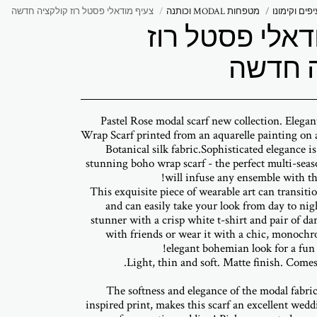
פים וקימונו
מטפחות MODAL וכותנה
צעיף מודאלי פסטל רוז קולקציה חדשה
דאלי פסטל רוז
ה חדשה
Pastel Rose modal scarf new collection. Elega
Wrap Scarf printed from an aquarelle painting on 
Botanical silk fabric.Sophisticated elegance i
stunning boho wrap scarf - the perfect multi-seas
This exquisite piece of wearable art can transit
and can easily take your look from day to nigh
stunner with a crisp white t-shirt and pair of da
with friends or wear it with a chic, monochr
The softness and elegance of the modal fabri
inspired print, makes this scarf an excellent wedd