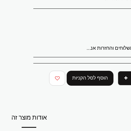
לריית ABStudio בישראל. הזמנות מעובדות תוך 3 עד 7 ימי עסקים. מספר מעקב יישלח לאחר משלוח ההזמנה. יצירות האמנות המקוריות נארזות באופן מקצועי ונשלחות מבוטחות במלואן. איסוף מקומי מהגלריה זמין בתיאום מראש. המחירים ללקוחות בישראל כוללים מע"מ. עבור הזמנות בינלאומיות, עשויים לחול מסי יבוא או מיסים מקומיים בעת המסירה. עמלות אלה הן באחריות הקונה. החזרות מתקבלות תוך 14 יום ממועד המסירה. יש להחזיר את יצירת האמנות במצבה ובאריזה המקוריים. משלוח וביטוח חזרה הם באחריות הקונה. אם יצירת האמנות שלך מגיעה פגומה, אנא צור איתנו קשר תוך 48 שעות. שאלות או צורך בסיוע שלח דוא"ל לכתובת abramovichp@gmail.com
הוסף לסל הקניות
אודות מוצר זה