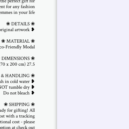
the perfect gift for
ent for any fashion
dy for gifting! All
ost with a tracking
ional cost - please
ption at check out.