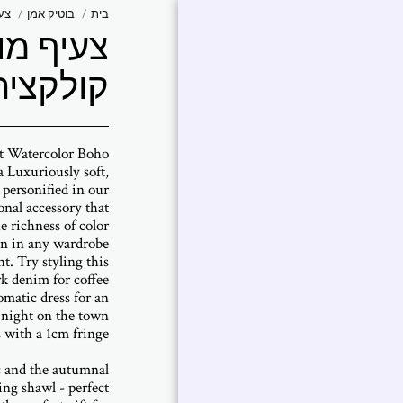
בית
בוטיק אמן
צעי
צעיף מו
אברמוביץ
'פטרישיה
קולקצי
עבודות נבחרות |
פטרישיה אברמוביץ'
nt Watercolor Boho
a Luxuriously soft,
Art Collections
s personified in our
onal accessory that
אמירה של אומן
ion in any wardrobe
ביו אמן
t. Try styling this
rk denim for coffee
תערוכות
omatic dress for an
צור איתי קשר
c and the autumnal
ing shawl - perfect