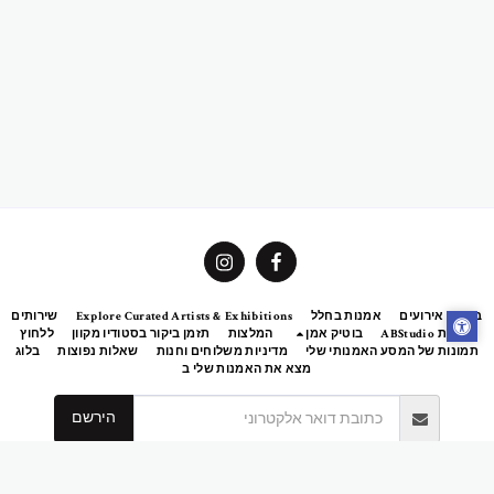
ית
אירועים
אמנות בחלל
Explore Curated Artists & Exhibitions
שירותים
גלריית ABStudio
בוטיק אמן
המלצות
תזמן ביקור בסטודיו מקוון
ללחוץ
מונות של המסע האמנותי שלי
מדיניות משלוחים וחנות
שאלות נפוצות
בלוג
מצא את האמנות שלי ב
הירשם
זכויות יוצרים © 2026 כל הזכויות שמורות -
אברמוביץ 'פטרישיה