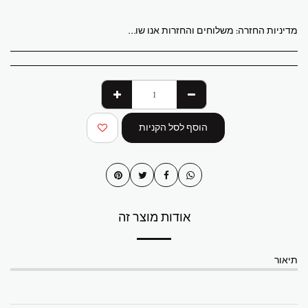
מדיניות החזרה:
משלוחים והחזרות אנו שולחים לכל העולם מגלריית ABStudio בישראל. הזמנות מעובדות תוך 3 עד 7 ימי עסקים. מספר מעקב יישלח לאחר משלוח ההזמנה. יצירות האמנות המקוריות נארזות באופן מקצועי ונשלחות מבוטחות במלואן. איסוף מקומי מהגלריה זמין בתיאום מראש. המחירים ללקוחות בישראל כוללים מע"מ. עבור הזמנות בינלאומיות, עשויים לחול מסי יבוא או מיסים מקומיים בעת המסירה. עמלות אלה הן באחריות הקונה. החזרות מתקבלות תוך 14 יום ממועד המסירה. יש להחזיר את יצירת האמנות במצבה ובאריזה המקוריים. משלוח וביטוח חזרה הם באחריות הקונה. אם יצירת האמנות שלך מגיעה פגומה, אנא צור איתנו קשר תוך 48 שעות. שאלות או צורך בסיוע שלח דוא"ל לכתובת abramovichp@gmail.com
הוסף לסל הקניות
אודות מוצר זה
תיאור