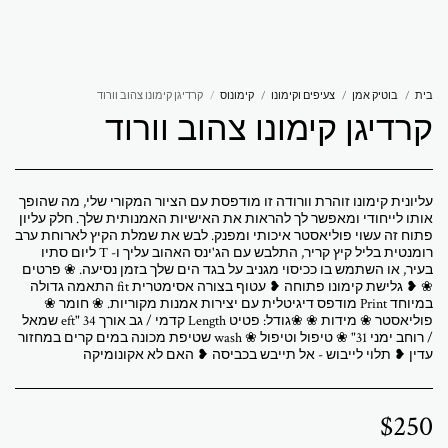
אברמוביץ 'פטרישיה
בית
בוטיק אמן
צעיפים וקימונו
קימונוס
קרדיגן קימונו צהוב וורוד
קרדיגן קימונו צהוב וורוד
עליונית קימונו זוהרת וורודה זו מודפסת עם הציור המקורי שלי, מה שהופך
אותו לייחודי ומאפשר לך להראות את האישיות האמנותית שלך. חלק עליון
פתוח זה עשוי פוליאסטר איכותי ומפנק. לבש את שמלת הקיץ לארוחת ערב
רומנטית בליל קיץ קריר, התלבש עם הג'ינס האהוב עליך ו- T ליום סתיו
בעיר, או השתמש בו ככיסוי מגניב על בגד הים שלך בזמן נסיעה. ❀ פרטים
❀ ❥ גלישת קימונו פתוחה ❥ עטוף בצורה אסימטרית fit התאמה גדולה
במיוחד Print מודפס דיגיטלית עם יצירות אמנות מקוריות. ❀ חומר ❀
פוליאסטר ❀ מידות ❀ ❀גודל: פטיט Length קדמי / גב אורך 34 "eft שמאל
/ רוחב ימני 31" ❀ טיפול וטיפול ❀ wash שטיפת מכונה במים קרים במחזור
עדין ❥ תלוי לייבוש - אל תייבש בכביסה ❥ האם לא אקונומיקה
$
250