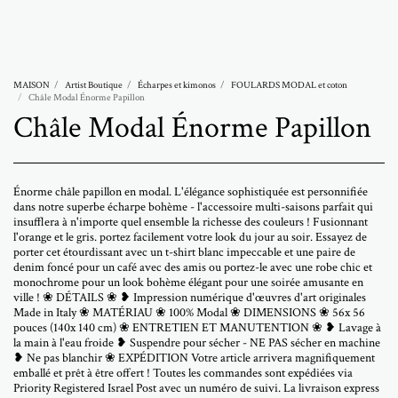
Abramovich Patricia
MAISON
Artist Boutique
Écharpes et kimonos
FOULARDS MODAL et coton
Châle Modal Énorme Papillon
Châle Modal Énorme Papillon
Énorme châle papillon en modal. L'élégance sophistiquée est personnifiée
dans notre superbe écharpe bohème - l'accessoire multi-saisons parfait qui
insufflera à n'importe quel ensemble la richesse des couleurs ! Fusionnant
l'orange et le gris. portez facilement votre look du jour au soir. Essayez de
porter cet étourdissant avec un t-shirt blanc impeccable et une paire de
denim foncé pour un café avec des amis ou portez-le avec une robe chic et
monochrome pour un look bohème élégant pour une soirée amusante en
ville ! ❀ DÉTAILS ❀ ❥ Impression numérique d'œuvres d'art originales
Made in Italy ❀ MATÉRIAU ❀ 100% Modal ❀ DIMENSIONS ❀ 56x 56
pouces (140x 140 cm) ❀ ENTRETIEN ET MANUTENTION ❀ ❥ Lavage à
la main à l'eau froide ❥ Suspendre pour sécher - NE PAS sécher en machine
❥ Ne pas blanchir ❀ EXPÉDITION Votre article arrivera magnifiquement
emballé et prêt à être offert ! Toutes les commandes sont expédiées via
Priority Registered Israel Post avec un numéro de suivi. La livraison express