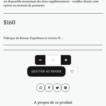
est disponible moyennant des frais supplémentaires - veuillez choisir cette
option au moment du paiement.
$
160
Politique de Retour:
Expédition et retours Nous expédions dans le monde entier depuis la galerie ABStudio en Israël. Les commandes sont traitées sous 3 à 7 jours ouvrables. Un numéro de suivi vous sera envoyé dès l'expédition de votre commande. Les œuvres originales sont emballées avec soin et expédiées assurées. Le retrait sur place à la galerie est possible sur rendez-vous. Les prix pour les clients en Israël incluent la TVA. Pour les commandes internationales, des droits d'importation ou des taxes locales peuvent s'appliquer à la livraison. Ces frais sont à la charge de l'acheteur. Les retours sont acceptés dans les 14 jours suivant la livraison. L'œuvre doit être retournée dans son état et son emballage d'origine. Les frais de retour et d'assurance sont à la charge de l'acheteur. Si votre œuvre arrive endommagée, veuillez nous contacter dans les 48 heures. Pour toute question ou assistance, veuillez nous contacter par e-mail à l'adresse abramovichp@gmail.com.
AJOUTER AU PANIER
A propos de ce produit