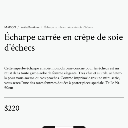
Abramovich Patricia
MAISON
Artist Boutique
Écharpe carrée en crêpe de soie d'échecs
Écharpe carrée en crêpe de soie
d'échecs
Cette superbe écharpe en soie monochrome conçue pour les échecs est un
must dans toute garde-robe de femme élégante. Très chic et si utile, achetez-
la pour vous-même ou vos proches. Comme imprimé dans une mini série,
vous serez l'une des rares femmes douées à porter pièce spéciale. Taille 90-
90cm
$
220