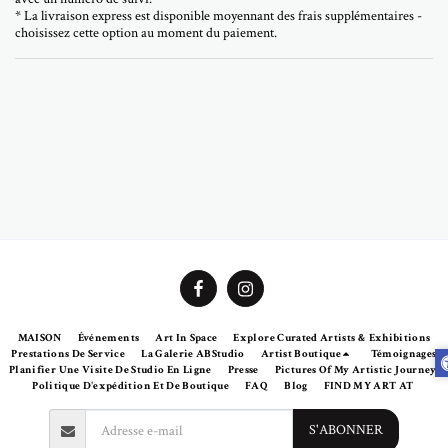
* La livraison express est disponible moyennant des frais supplémentaires -
choisissez cette option au moment du paiement.
MAISON
Événements
Art In Space
Explore Curated Artists & Exhibitions
Prestations De Service
La Galerie ABStudio
Artist Boutique
Témoignages
Planifier Une Visite De Studio En Ligne
Presse
Pictures Of My Artistic Journey
Politique D'expédition Et De Boutique
FAQ
Blog
FIND MY ART AT
S'ABONNER