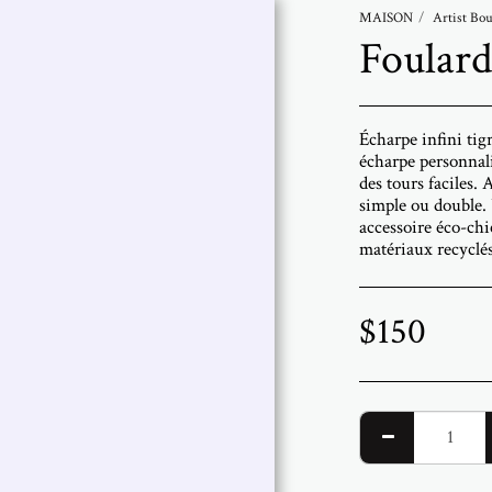
MAISON
Artist Bou
Foulard 
Abramovich
Patricia
Écharpe infini tigr
Œuvres Choisies |
écharpe personnalis
Patricia Abramovich
des tours faciles. 
simple ou double.
Art Collections
accessoire éco-chic
matériaux recyclés
Artist Statement
Artist Bio
$
150
Exhibitions
Contactez Moi