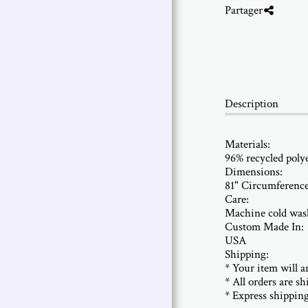
Partager
Description
Materials:
96% recycled poly
Dimensions:
81" Circumferenc
Care:
Machine cold wash
Custom Made In:
USA
Shipping:
* Your item will ar
* All orders are s
* Express shipping