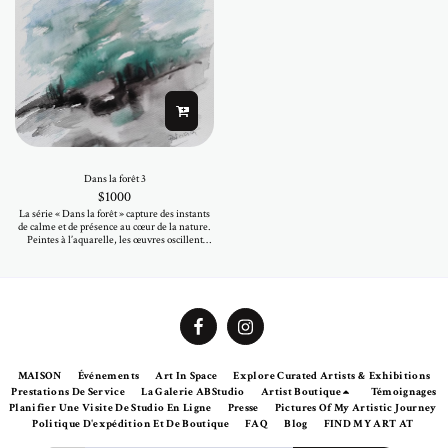
œuvres sur papier offrent une manière intime
de débuter ou d’enrichir une collection d’art.
Dans la forêt 3
$
1000
La série « Dans la forêt » capture des instants
de calme et de présence au cœur de la nature.
Peintes à l’aquarelle, les œuvres oscillent
entre douceur et profondeur, où la couleur se
déploie librement et les formes émergent
intuitivement. Chaque pièce reflète un
paysage intérieur plutôt qu’un lieu précis,
invitant à la sérénité, à la lumière et à un
mouvement subtil. Originales et uniques, ces
œuvres sur papier offrent une manière intime
de débuter ou d’enrichir une collection d’art.
MAISON
Événements
Art In Space
Explore Curated Artists & Exhibitions
Prestations De Service
La Galerie ABStudio
Artist Boutique
Témoignages
Planifier Une Visite De Studio En Ligne
Presse
Pictures Of My Artistic Journey
Politique D'expédition Et De Boutique
FAQ
Blog
FIND MY ART AT