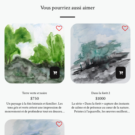
Vous pourriez aussi aimer
Terre verte et noire
Dans la forêt 2
$
750
$
1000
Un paysage à la fois lointain et familier. Les
La série « Dans la forêt » capture des instants
tons gris et verts créent une impression de
de calme et de présence au cœur de la nature.
mouvement et de profondeur tout en douceur.
Peintes à l’aquarelle, les œuvres oscillent
Réalisée à la main, cette œuvre est une pièce
entre douceur et profondeur, où la couleur se
unique. Elle apporte une présence apaisante et
déploie librement et les formes émergent
équilibrée à un espace, créant une atmosphère
intuitivement. Chaque pièce reflète un
sereine et harmonieuse. Si elle vous touche,
paysage intérieur plutôt qu’un lieu précis,
elle est disponible dès maintenant.
invitant à la sérénité, à la lumière et à un
mouvement subtil. Originales et uniques, ces