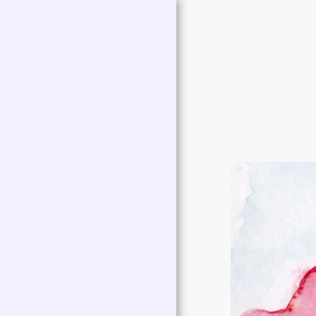
Abramovich
Patricia
Œuvres Choisies |
Patricia Abramovich
Art Collections
Artist Statement
Artist Bio
Exhibitions
Contactez Moi