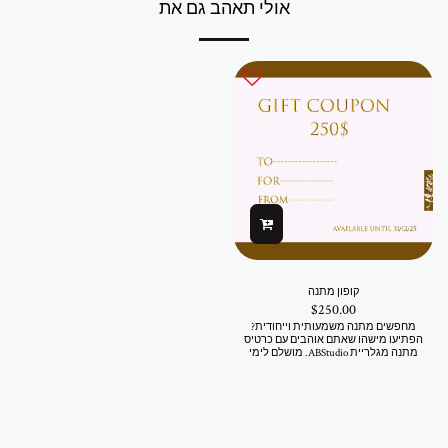
אולי תאהב גם את
קופון מתנה
$
250.00
מחפשים מתנה משמעותית וייחודית?
הפתיעו מישהו שאתם אוהבים עם כרטיס
מתנה מגלריית ABStudio. מושלם לימי
הולדת, ימי נישואין, או סתם ככה - תנו להם
לבחור פריט שמדבר לנשמה שלהם. זמין
בכמויות שונות. תקף לכל יצירות האמנות
ופריטי האופנה בחנות המקוונת שלנו
ובגלריה.