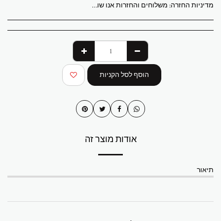
מדיניות החזרה:
משלוחים והחזרות אנו שולחים לכל העולם מגלריית ABStudio בישראל. הזמנות מעובדות תוך 3 עד 7 ימי עסקים. מספר מעקב יישלח לאחר משלוח ההזמנה. יצירות האמנות המקוריות נארזות באופן מקצועי ונשלחות מבוטחות במלואן. איסוף מקומי מהגלריה זמין בתיאום מראש. המחירים ללקוחות בישראל כוללים מע"מ. עבור הזמנות בינלאומיות, עשויים לחול מסי יבוא או מיסים מקומיים בעת המסירה. עמלות אלה הן באחריות הקונה. החזרות מתקבלות תוך 14 יום ממועד המסירה. יש להחזיר את יצירת האמנות במצבה ובאריזה המקוריים. משלוח וביטוח חזרה הם באחריות הקונה. אם יצירת האמנות שלך מגיעה פגומה, אנא צור איתנו קשר תוך 48 שעות. שאלות או צורך בסיוע שלח דוא"ל לכתובת abramovichp@gmail.com
הוסף לסל הקניות
אודות מוצר זה
תיאור