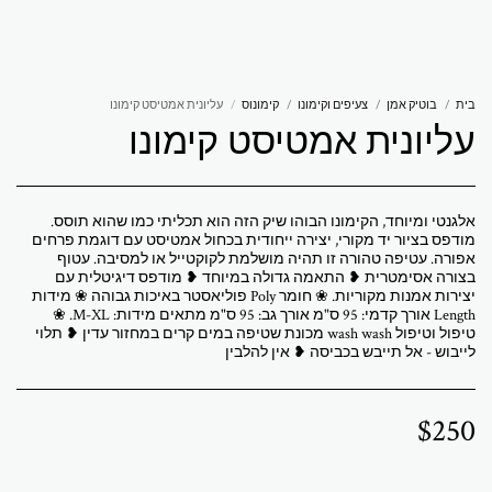
אברמוביץ 'פטרישיה
בית
בוטיק אמן
צעיפים וקימונו
קימונוס
עליונית אמטיסט קימונו
עליונית אמטיסט קימונו
אלגנטי ומיוחד, הקימונו הבוהו שיק הזה הוא תכליתי כמו שהוא תוסס.
מודפס בציור יד מקורי, יצירה ייחודית בכחול אמטיסט עם דוגמת פרחים
אפורה. עטיפה טהורה זו תהיה מושלמת לקוקטייל או למסיבה. עטוף
בצורה אסימטרית ❥ התאמה גדולה במיוחד ❥ מודפס דיגיטלית עם
יצירות אמנות מקוריות. ❀ חומר Poly פוליאסטר באיכות גבוהה ❀ מידות
Length אורך קדמי: 95 ס"מ אורך גב: 95 ס"מ מתאים מידות: M-XL. ❀
טיפול וטיפול wash wash מכונת שטיפה במים קרים במחזור עדין ❥ תלוי
לייבוש - אל תייבש בכביסה ❥ אין להלבין
$
250