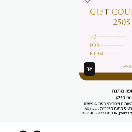
פון מתנה
$
250.00
תית וייחודית? הפתיעו מישהו
שאתם אוהבים עם כרטיס מתנה מגלריית ABStudio.
 נישואין, או סתם ככה - תנו להם
מה שלהם. זמין בכמויות שונות.
ת ופריטי האופנה בחנות המקוונת
נו ובגלריה.