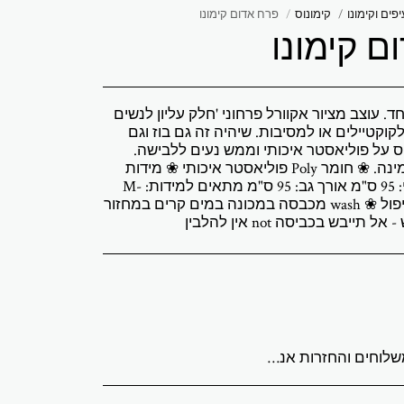
פים וקימונו
קימונוס
פרח אדום קימונו
ם קימונו
חד. עוצב מציור אקוורל פרחוני 'חלק עליון לנשים
וקטיילים או למסיבות. שיהיה זה גם בוז וגם
ס על פוליאסטר איכותי וממש נעים ללבישה.
חתיכה מיוחדת במינה. ❀ חומר Poly פוליאסטר איכותי ❀ מידות
Length אורך קדמי: 95 ס"מ אורך גב: 95 ס"מ מתאים למידות: M-
XL. ARE טיפול וטיפול ❀ wash מכבסה במכונה במים קרים במחזור
תייבש בכביסה not אין להלבין
לריית ABStudio בישראל. הזמנות מעובדות תוך 3 עד 7 ימי עסקים. מספר מעקב יישלח לאחר משלוח ההזמנה. יצירות האמנות המקוריות נארזות באופן מקצועי ונשלחות מבוטחות במלואן. איסוף מקומי מהגלריה זמין בתיאום מראש. המחירים ללקוחות בישראל כוללים מע"מ. עבור הזמנות בינלאומיות, עשויים לחול מסי יבוא או מיסים מקומיים בעת המסירה. עמלות אלה הן באחריות הקונה. החזרות מתקבלות תוך 14 יום ממועד המסירה. יש להחזיר את יצירת האמנות במצבה ובאריזה המקוריים. משלוח וביטוח חזרה הם באחריות הקונה. אם יצירת האמנות שלך מגיעה פגומה, אנא צור איתנו קשר תוך 48 שעות. שאלות או צורך בסיוע שלח דוא"ל לכתובת abramovichp@gmail.com