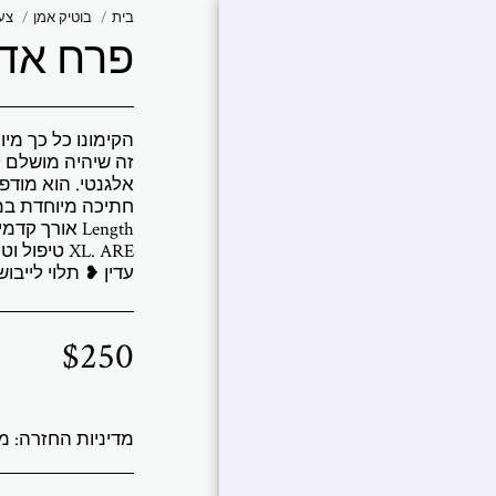
בית
בוטיק אמן
צעי
פרח אדו
אברמוביץ
'פטרישיה
הקימונו כל כך מיו
עבודות נבחרות |
זה שיהיה מושלם לק
פטרישיה אברמוביץ'
אלגנטי. הוא מודפ
Art Collections
אמירה של אומן
עדין ❥ תלוי לייבוש - אל 
ביו אמן
$
250
תערוכות
צור איתי קשר
מדיניות החזרה:
משלוחים והחזרות אנו שולחים לכל העולם מג