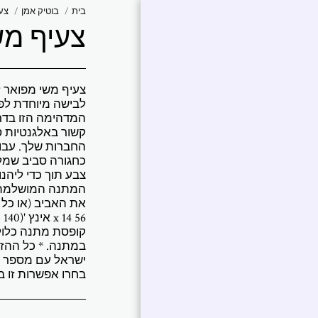
בית
בוטיק אמן
צעי
צעיף מש
אברמוביץ
'פטרישיה
צעיף משי מפואר ז
עבודות נבחרות |
לבישה מיוחדת לפ
פטרישיה אברמוביץ'
המדהימה הזו בדרכי
קשור באלגנטיות ס
Art Collections
החברות שלך. עבו
כחגורה סביב שמל
אמירה של אומן
צבע תוך כדי ליהנ
המתנה המושלמת ל
ביו אמן
תערוכות
קופסת מתנה כלולה
במתנה. * כל ההז
צור איתי קשר
ישראל עם מספר מ
בחרו אפשרות זו ב