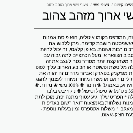
פים וקימונו
צעיפי משי
צעיף משי ארוך מזהב צהוב
י ארוך מזהב צהוב
ה, המודפס בקומו איטליה, הוא פיסת אמנות
אשניסטה חושבת קדימה. ניתן ללבוש את
ם רבות ושונות. באופן קלאסי, זה יכול להיות
ביב הצוואר או מעל הכתפיים לתה גבוה עם
ר משהו קצת יותר מסודר נסה לעצב את זה
ה מלוטשת ופשוטה או הכובע האהוב עליך לפופ
ות מפיקניק בפארק! אביזר מדהים זה יהווה את
יום האם או משהו מיוחד ומיוחד לעצמך לחגוג
את האביב (או כל אירוע, באמת!) ❀ חומר ❀ 100% משי ❀ מידות ❀
56 x 14 אינץ '(140 x 35 ס"מ) ❀ טיפול וטיפול ❀ ניקוי יבש בלבד
 * הפריט שלך יגיע עטוף מתנה יפה, מוכן לתת
מנות נשלחות באמצעות דואר רשום בעדיפות
עקב. * משלוח אקספרס זמין בעלות נוספת -
עת הצ'ק-אאוט.