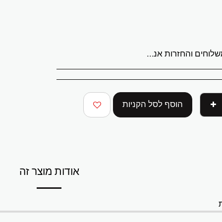
לריית ABStudio בישראל. הזמנות מעובדות תוך 3 עד 7 ימי עסקים. מספר מעקב יישלח לאחר משלוח ההזמנה. יצירות האמנות המקוריות נארזות באופן מקצועי ונשלחות מבוטחות במלואן. איסוף מקומי מהגלריה זמין בתיאום מראש. המחירים ללקוחות בישראל כוללים מע"מ. עבור הזמנות בינלאומיות, עשויים לחול מסי יבוא או מיסים מקומיים בעת המסירה. עמלות אלה הן באחריות הקונה. החזרות מתקבלות תוך 14 יום ממועד המסירה. יש להחזיר את יצירת האמנות במצבה ובאריזה המקוריים. משלוח וביטוח חזרה הם באחריות הקונה. אם יצירת האמנות שלך מגיעה פגומה, אנא צור איתנו קשר תוך 48 שעות. שאלות או צורך בסיוע שלח דוא"ל לכתובת abramovichp@gmail.com
הוסף לסל הקניות
אודות מוצר זה