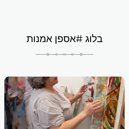
אברמוביץ 'פטרישיה
בלוג #אספן אמנות