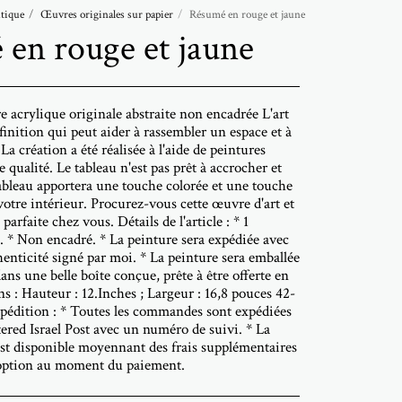
tique
Œuvres originales sur papier
Résumé en rouge et jaune
en rouge et jaune
e acrylique originale abstraite non encadrée L'art
 finition qui peut aider à rassembler un espace et à
La création a été réalisée à l'aide de peintures
 qualité. Le tableau n'est pas prêt à accrocher et
ableau apportera une touche colorée et une touche
 votre intérieur. Procurez-vous cette œuvre d'art et
parfaite chez vous. Détails de l'article : * 1
. * Non encadré. * La peinture sera expédiée avec
thenticité signé par moi. * La peinture sera emballée
ans une belle boîte conçue, prête à être offerte en
 : Hauteur : 12.Inches ; Largeur : 16,8 pouces 42-
xpédition : * Toutes les commandes sont expédiées
tered Israel Post avec un numéro de suivi. * La
est disponible moyennant des frais supplémentaires
e option au moment du paiement.