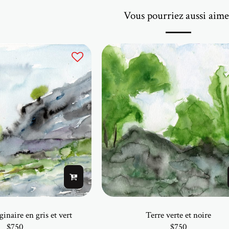
Vous pourriez aussi aime
inaire en gris et vert
Terre verte et noire
$
750
$
750