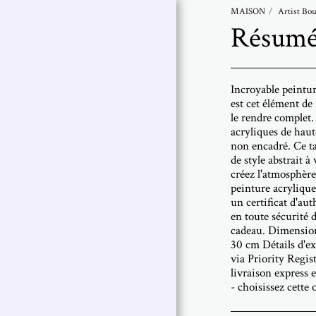
MAISON
Artist Bou
Résumé 
Abramovich
Patricia
Incroyable peintur
Œuvres Choisies |
est cet élément de
Patricia Abramovich
le rendre complet. 
acryliques de haute
Art Collections
non encadré. Ce t
de style abstrait à
Artist Statement
créez l'atmosphère 
peinture acrylique
Artist Bio
un certificat d'au
en toute sécurité d
Exhibitions
cadeau. Dimensions
30 cm Détails d'e
Contactez Moi
via Priority Regis
livraison express 
- choisissez cett