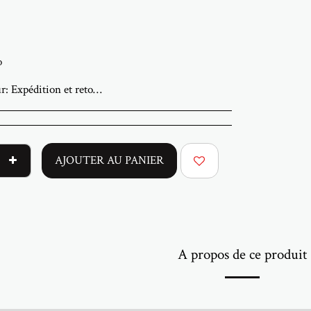
o
ur:
Expédition et retours Nous expédions dans le monde entier depuis la galerie ABStudio en Israël. Les commandes sont traitées sous 3 à 7 jours ouvrables. Un numéro de suivi vous sera envoyé dès l'expédition de votre commande. Les œuvres originales sont emballées avec soin et expédiées assurées. Le retrait sur place à la galerie est possible sur rendez-vous. Les prix pour les clients en Israël incluent la TVA. Pour les commandes internationales, des droits d'importation ou des taxes locales peuvent s'appliquer à la livraison. Ces frais sont à la charge de l'acheteur. Les retours sont acceptés dans les 14 jours suivant la livraison. L'œuvre doit être retournée dans son état et son emballage d'origine. Les frais de retour et d'assurance sont à la charge de l'acheteur. Si votre œuvre arrive endommagée, veuillez nous contacter dans les 48 heures. Pour toute question ou assistance, veuillez nous contacter par e-mail à l'adresse abramovichp@gmail.com.
AJOUTER AU PANIER
A propos de ce produit