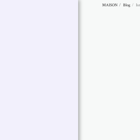
MAISON
Blog
Is
Abramovich
Patricia
Œuvres Choisies |
Patricia Abramovich
Art Collections
Artist Statement
Artist Bio
Exhibitions
Contactez Moi