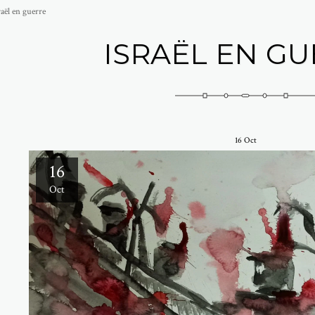
raël en guerre
ISRAËL EN G
16
Oct
16
Oct