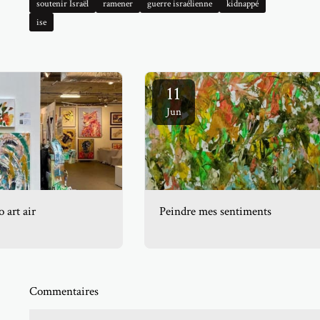
soutenir Israël
ramener
guerre israélienne
kidnappé
ise
11
Jun
 art air
Peindre mes sentiments
Commentaires