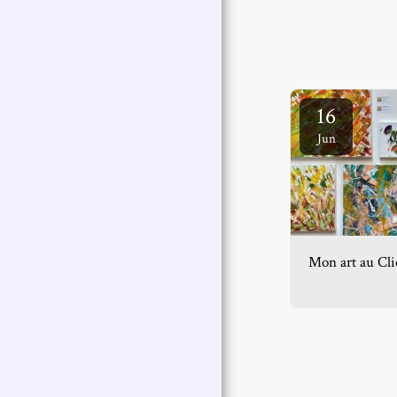
16
Jun
Mon art au Clio