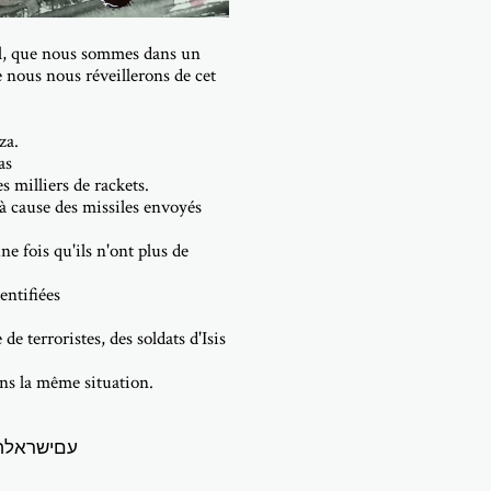
aël, que nous sommes dans un
e nous nous réveillerons de cet
za.
as
s milliers de rackets.
à cause des missiles envoyés
e fois qu'ils n'ont plus de
entifiées
 terroristes, des soldats d'Isis
ns la même situation.
Israël !#standwithisrael#ramenez-les #israelatwar#עםישראלחי